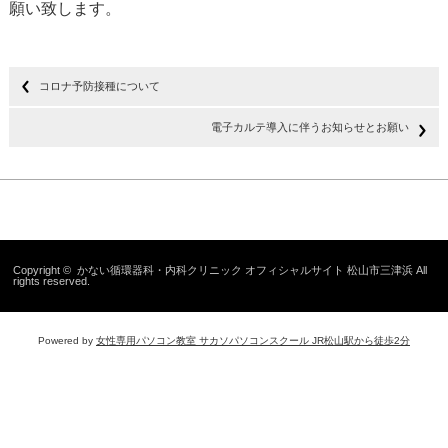
願い致します。
コロナ予防接種について
電子カルテ導入に伴うお知らせとお願い
Copyright ©
かない循環器科・内科クリニック オフィシャルサイト 松山市三津浜
All
rights reserved.
Powered by
女性専用パソコン教室 サカソパソコンスクール JR松山駅から徒歩2分